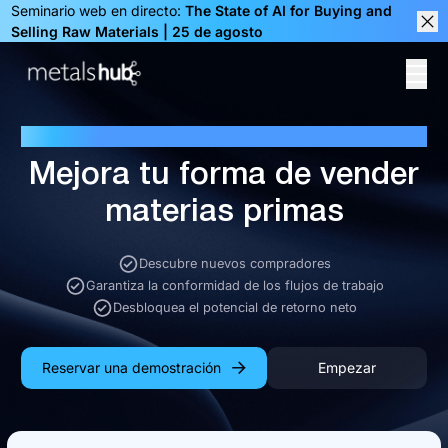
Seminario web en directo:
The State of AI for Buying and
Selling Raw Materials | 25 de agosto
Clos
Ope
Homepage
MEJORA LA VENTA DE PRODUCTOS DIGITALES
Mejora tu forma de vender
materias primas
Descubre nuevos compradores
Garantiza la conformidad de los flujos de trabajo
Desbloquea el potencial de retorno neto
Reservar una demostración
Empezar