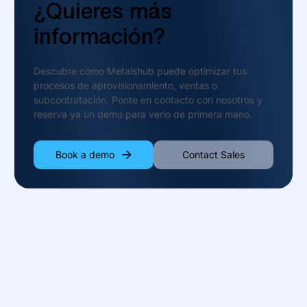
¿Quieres más
información?
Descubre cómo Metalshub puede optimizar tus
procesos de aprovisionamiento, ventas o
subcontratación. Ponte en contacto con nosotros y
reserva ya un demo para verlo de primera mano.
Book a demo
Contact Sales