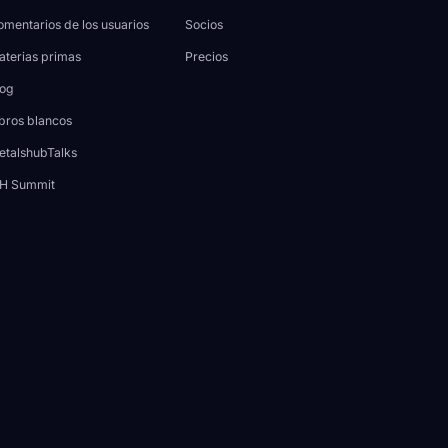
mentarios de los usuarios
Socios
aterias primas
Precios
log
bros blancos
etalshubTalks
H Summit