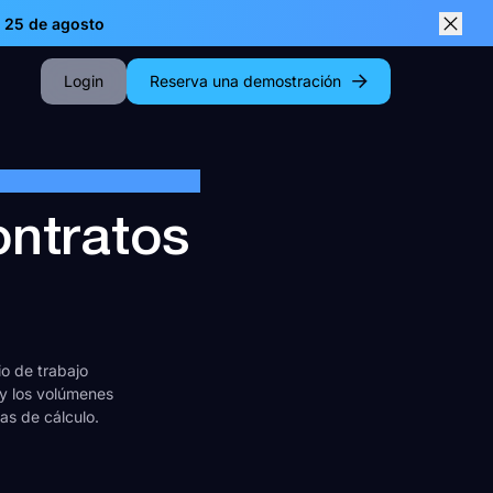
| 25 de agosto
Close
Login
Reserva una demostración
ontratos
io de trabajo
 y los volúmenes
as de cálculo.