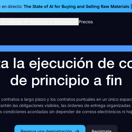
 en directo:
The State of AI for Buying and Selling Raw Materials 
Clientes
Recursos
Empresa
Precios
GESTIÓN DE CONTRATOS
a la ejecución de c
de principio a fin
 contratos a largo plazo y los contratos puntuales en un único espac
antén las obligaciones visibles, las órdenes de entrega organizadas
as condiciones acordadas sin depender de correos electrónicos ni hoj
Reserva una demostración
Regístrate