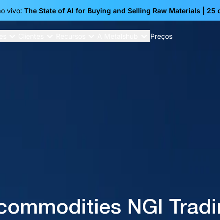
o vivo:
The State of AI for Buying and Selling Raw Materials | 25
es
Clientes
Recursos
A Metalshub
Preços
 commodities NGI Trad