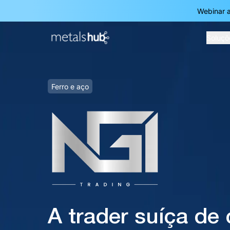
Webinar a
Soluçõ
Homepage
Ferro e aço
A trader suíça de