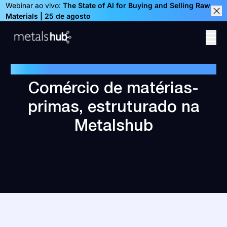
Webinar ao vivo:
The State of AI for Buying and Selling Raw
Materials | 25 de agosto
Clos
Ope
Homepage
CASOS DE USO
Comércio de matérias-
primas, estruturado na
Metalshub