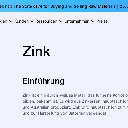
ebinar:
The State of AI for Buying and Selling Raw Materials | 25.
ngen
Kunden
Ressourcen
Unternehmen
Preise
Zink
Einführung
Zink ist ein bläulich-weißes Metall, das für seine Korro
bilden, bekannt ist. Es wird aus Zinkerzen, hauptsächli
und Australien produziert. Zink wird hauptsächlich zum 
und zur Herstellung von Batterien verwendet.