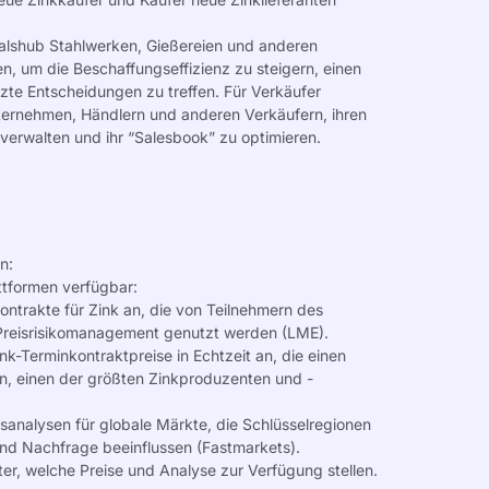
lshub Stahlwerken, Gießereien und anderen
en, um die Beschaffungseffizienz zu steigern, einen
zte Entscheidungen zu treffen. Für Verkäufer
ternehmen
, Händlern und anderen Verkäufern, ihren
 verwalten und ihr
“Salesbook”
zu optimieren.
en:
ttformen verfügbar:
ontrakte für Zink an, die von Teilnehmern des
Preisrisikomanagement genutzt werden (
LME
).
ink-Terminkontraktpreise in Echtzeit an, die einen
n, einen der größten Zinkproduzenten und -
isanalysen
für globale Märkte, die Schlüsselregionen
nd Nachfrage beeinflussen (
Fastmarkets
).
er, welche Preise und Analyse zur Verfügung stellen.