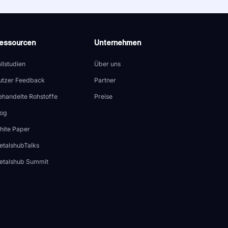
essourcen
Unternehmen
llstudien
Über uns
utzer Feedback
Partner
ehandelte Rohstoffe
Preise
log
hite Paper
etalshubTalks
etalshub Summit