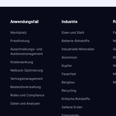
Anwendungsfall
Industrie
R
Marktplatz
Eisen und Stahl
Fa
Preisfindung
Batterie-Rohstoffe
N
Ausschreibungs- und
Industrielle Mineralien
G
Auktionsmanagement
Aluminium
B
Kostensenkung
Kupfer
W
Netback-Optimierung
Feuerfest
M
Vertragsmanagement
Bergbau
M
Bestandsverwaltung
Recycling
Risiko und Compliance
Kritische Rohstoffe
Daten und Analysen
Seltene Erden
Edelmetalle