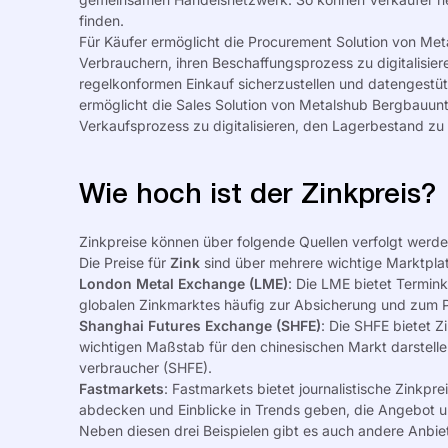
finden.
Für Käufer ermöglicht die
Procurement Solution
von Meta
Verbrauchern, ihren Beschaffungsprozess zu digitalisier
regelkonformen Einkauf sicherzustellen und datengestüt
ermöglicht die
Sales Solution
von Metalshub
Bergbauun
Verkaufsprozess zu digitalisieren, den Lagerbestand zu
Wie hoch ist der Zinkpreis?
Zinkpreise können über folgende Quellen verfolgt werd
Die Preise für
Zink
sind über mehrere wichtige Marktpla
London Metal Exchange (LME)
: Die LME bietet Termink
globalen Zinkmarktes häufig zur Absicherung und zum 
Shanghai Futures Exchange (SHFE)
: Die SHFE bietet Z
wichtigen Maßstab für den chinesischen Markt darstelle
verbraucher (
SHFE
).
Fastmarkets
: Fastmarkets bietet journalistische Zink
pre
abdecken und Einblicke in Trends geben, die Angebot u
Neben diesen drei
Beispielen gibt
es auch andere Anbiet