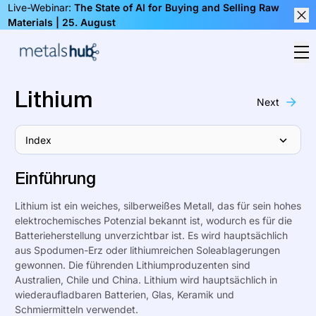
Live-Webinar:
The State of AI for Buying and Selling Raw
Materials | 25. August
Clos
Op
Homepage
Lithium
Next
Index
Einführung
Lithium ist ein weiches, silberweißes Metall, das für sein hohes
elektrochemisches Potenzial bekannt ist, wodurch es für die
Batterieherstellung unverzichtbar ist. Es wird hauptsächlich
aus Spodumen-Erz oder lithiumreichen Soleablagerungen
gewonnen. Die führenden Lithiumproduzenten sind
Australien, Chile und China. Lithium wird hauptsächlich in
wiederaufladbaren Batterien, Glas, Keramik und
Schmiermitteln verwendet.