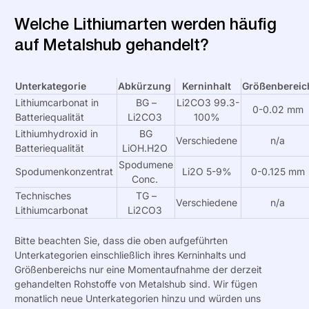
Welche Lithiumarten werden häufig
auf Metalshub gehandelt?
Unterkategorie
Abkürzung
Kerninhalt
Größenbereic
Lithiumcarbonat in
BG –
Li2CO3 99.3-
0-0.02 mm
Batteriequalität
Li2CO3
100%
Lithiumhydroxid in
BG
Verschiedene
n/a
Batteriequalität
LiOH.H2O
Spodumene
Spodumenkonzentrat
Li2O 5-9%
0-0.125 mm
Conc.
Technisches
TG –
Verschiedene
n/a
Lithiumcarbonat
Li2CO3
Bitte beachten Sie, dass die oben aufgeführten
Unterkategorien einschließlich ihres Kerninhalts und
Größenbereichs nur eine Momentaufnahme der derzeit
gehandelten Rohstoffe von Metalshub sind. Wir fügen
monatlich neue Unterkategorien hinzu und würden uns