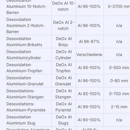
Desoxidation
DeOx Al 10-
Aluminium 10-Notch-
Al 96-100%
0-3700 m
notch
Barren
Desoxidation
DeOx Al 2-
Aluminium 2-Notch-
Al 96-100%
n/a
notch
Barren
Desoxidation
DeOx Al
Al 96-97%
n/a
Aluminium-Briketts
Briqs
Desoxidation
DeOx Al
Verschiedene
n/a
Aluminiumzylinder
Cylinder
Desoxidation
DeOx Al
Al 95-100%
0-500 mm
Aluminium-Tropfen
Tropfen
Desoxidation
DeOx Al
Al 96-100%
0-80 mm
Aluminium-Granulat
Granulat
Desoxidations-
DeOx Al
Al 85-100%
0-700 mm
Aluminium-Stangen
Stangen
Desoxidations-
DeOx Al
Al 99-100%
2-15 mm
Aluminium-Pyramide
Pyramid
Desoxidation
DeOx Al
Al 90-100%
n/a
Aluminium Slug
Slugs
Deoxidation Aluminium
DeOx Al
Al 99.5-