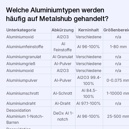
Welche Aluminiumtypen werden
häufig auf Metalshub gehandelt?
Unterkategorie
Abkürzung
Kerninhalt
Größenberei
Aluminiumoxid
Al2O3
Verschiedene
n/a
Al
Aluminiumfeinstoffe
Al 96-100%
1-80 mm
Feinstoffe
Aluminiumgranulat
Al Granulat
Verschiedene
n/a
Aluminiumgrieß
Al-Pulver
Verschiedene
n/a
Aluminiumoxid
Al2O3
Verschiedene
n/a
Al2O3 99.4-
Aluminiumpulver
Al-Pulver
0-0.075 m
100%
Al 84.5-
Aluminiumschrott
Al-Schrott
1-10000 m
100%
Aluminiumdraht
Al-Draht
Al 97.1-100%
n/a
Desoxidation
DeOx Al 1-
Aluminium 1-Notch-
Al 96-100%
25-500 m
notch
Barren