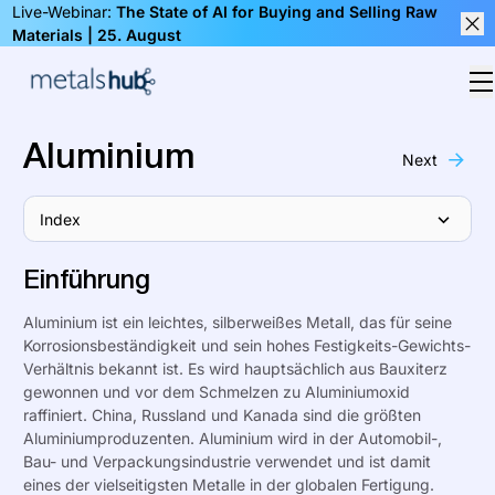
Live-Webinar:
The State of AI for Buying and Selling Raw
Materials | 25. August
Clos
O
Homepage
Aluminium
Next
Index
Einführung
Aluminium ist ein leichtes, silberweißes Metall, das für seine
Korrosionsbeständigkeit und sein hohes Festigkeits-Gewichts-
Verhältnis bekannt ist. Es wird hauptsächlich aus Bauxiterz
gewonnen und vor dem Schmelzen zu Aluminiumoxid
raffiniert. China, Russland und Kanada sind die größten
Aluminiumproduzenten. Aluminium wird in der Automobil-,
Bau- und Verpackungsindustrie verwendet und ist damit
eines der vielseitigsten Metalle in der globalen Fertigung.