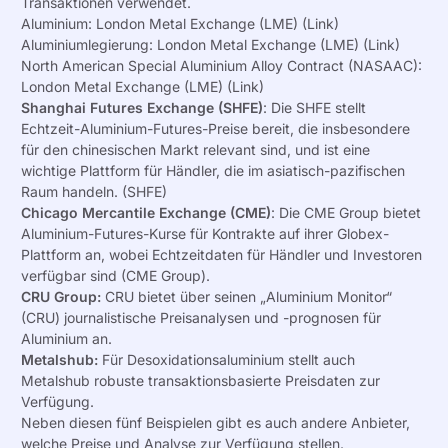
Transaktionen
verwendet.
Aluminium: London Metal Exchange (LME) (
Link
)
Aluminiumlegierung: London Metal Exchange (LME) (
Link
)
North American Special Aluminium Alloy Contract (NASAAC):
London Metal Exchange (LME) (
Link
)
Shanghai Futures Exchange (SHFE)
: Die SHFE stellt
Echtzeit-Aluminium-Futures-Preise bereit, die insbesondere
für den chinesischen Markt relevant sind, und ist eine
wichtige Plattform für Händler, die
im asiatisch-pazifischen
Raum
handeln
.
(
SHFE
)
Chicago Mercantile Exchange (CME)
: Die CME Group bietet
Aluminium-Futures-Kurse für Kontrakte auf ihrer Globex-
Plattform an, wobei Echtzeitdaten für Händler und Investoren
verfügbar sind (
CME Group
).
CRU Group:
CRU bietet über seinen „Aluminium Monitor“
(
CRU
) journalistische
Preisanalysen
und -prognosen für
Aluminium an.
Metalshub:
Für Desoxidationsaluminium stellt auch
Metalshub
robuste
transaktionsbasierte Preisdaten zur
Verfügung
.
Neben diesen fünf
Beispielen gibt
es auch andere Anbieter,
welche Preise und Analyse zur Verfügung stellen.