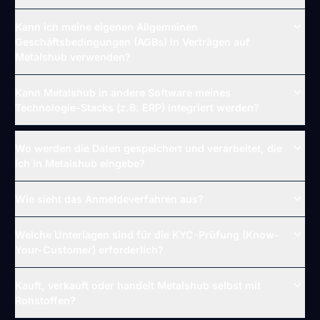
Kann ich meine eigenen Allgemeinen
Geschäftsbedingungen (AGBs) in Verträgen auf
Metalshub verwenden?
Kann Metalshub in andere Software meines
Technologie-Stacks (z.B. ERP) integriert werden?
Wo werden die Daten gespeichert und verarbeitet, die
ich in Metalshub eingebe?
Wie sieht das Anmeldeverfahren aus?
Welche Unterlagen sind für die KYC-Prüfung (Know-
Your-Customer) erforderlich?
Kauft, verkauft oder handelt Metalshub selbst mit
Rohstoffen?